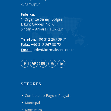
kurulmuştur.
Fabrika:
1. Organize Sanayi Bölgesi
Erkunt Caddesi No: 6
Sincan – Ankara - TURKEY
Telefon:
+90 312 267 39 71
Faks:
+90 312 267 38 72
Email:
order@kozmaksan.com.tr
SETORES
Combate ao Fogo e Resgate
Municipal
Agricultura