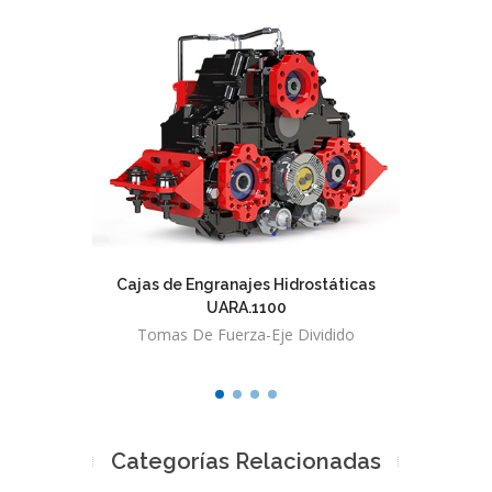
Cajas de Engranajes Hidrostáticas
Cajas d
UARA.1100
Tomas De Fuerza-Eje Dividido
Toma
Categorías Relacionadas