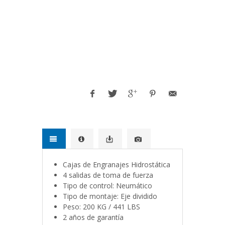
OMSI, PARKER CHELSEA, OPTIMA, USA,
EUROPE
WESTERN, VOLVO, IVECO, FORD
Freightliner, WESTERN STAR
TRUCKS,
TRUCKS
Cajas de Engranajes Hidrostática
4 salidas de toma de fuerza
Tipo de control: Neumático
Tipo de montaje: Eje dividido
Peso: 200 KG / 441 LBS
2 años de garantía