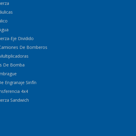
erza
ulicas
lico
Agua
rza-Eje Dividido
 Camiones De Bomberos
Multiplicadoras
es De Bomba
Embrague
 Engranaje Sinfín
nsferencia 4x4
erza Sandwich