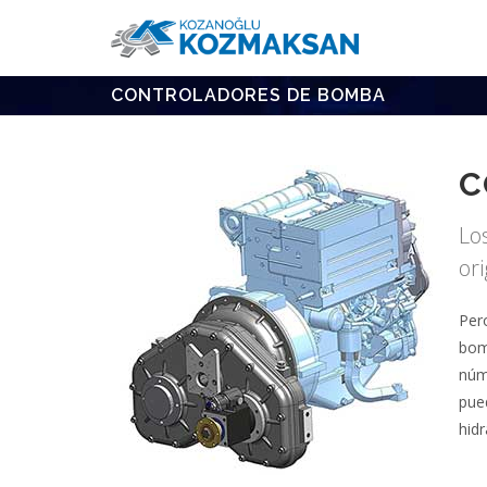
CONTROLADORES DE BOMBA
C
Lo
or
Per
bom
núm
pue
hidr