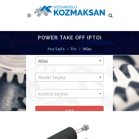
POWER TAKE OFF (PTO)
PTO BULMA MODÜLÜ
Ana Sayfa
Pto
Atlas
Atlas
Model Seçiniz
Kontrol Seçiniz
ARA