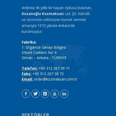
Ardında 46 yıllık bir başarı öyküsü bulunan,
Kozanoğlu Kozmaksan
Ltd. Şti. hidrolik
ve otomotiv sektörüne hizmet vermek
amacıyla 1972 yılında Ankara'da
kurulmuştur.
Fabrika:
1. Organize Sanayi Bölgesi
Erkunt Caddesi No: 6
Sincan – Ankara - TÜRKİYE
Telefon:
+90 312 267 39 71
Faks:
+90 312 267 38 72
Email:
order@kozmaksan.com.tr
SEKTÖRLER