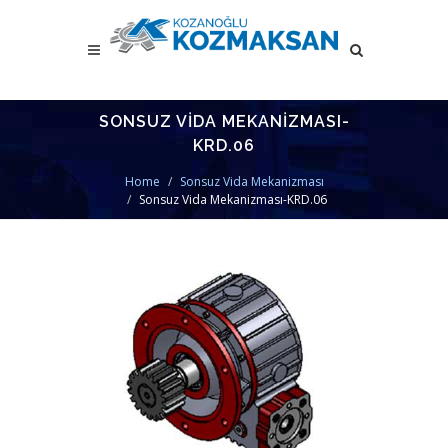
SONSUZ VIDA MEKANIZMASI-
KRD.06
Home
Sonsuz Vida Mekanizması
Sonsuz Vida Mekanizması-KRD.06