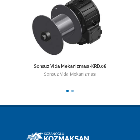
Sonsuz Vida Mekanizması-KRD.08
Sonsuz
Sonsuz Vida Mekanizması
So