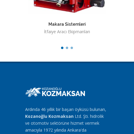
Makara Sistemleri
Mo
İtfaiye Aracı Ekipmanları
İ
Ardında 46 yıllık bir başarı öyküsü bulunan,
Kozanoğlu Kozmaksan
Ltd. Şti. hidrolik
ve otomotiv sektörüne hizmet vermek
amacıyla 1972 yılında Ankara'da