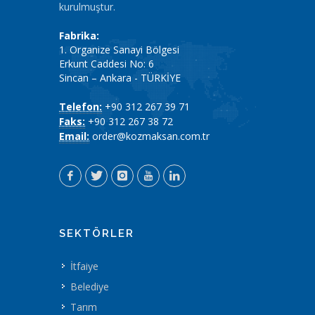
kurulmuştur.
Fabrika:
1. Organize Sanayi Bölgesi
Erkunt Caddesi No: 6
Sincan – Ankara - TÜRKİYE
Telefon:
+90 312 267 39 71
Faks:
+90 312 267 38 72
Email:
order@kozmaksan.com.tr
SEKTÖRLER
İtfaiye
Belediye
Tarım